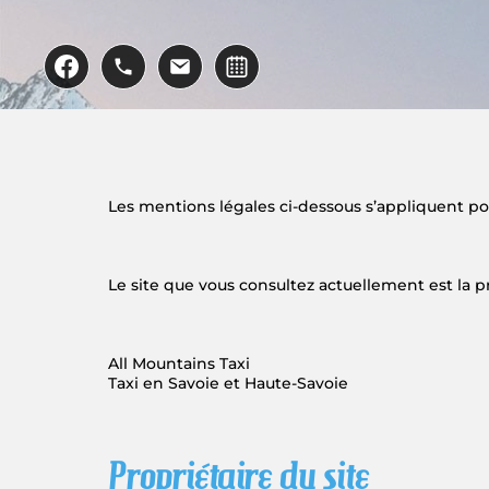
RETOUR
BOURG SAINT MAURICE
Les mentions légales ci-dessous s’appliquent pour
ANNECY
Le site que vous consultez actuellement est la p
VAL D’ISÈRE
All Mountains Taxi
Taxi en Savoie et Haute-Savoie
LES ARCS
RETOUR
GENÈVE COINTRIN (GVA)
TIGNES
P
r
o
p
r
i
é
t
a
i
r
e
d
u
s
i
t
e