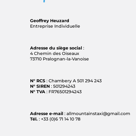
LYON SAINT EXUPERY (LSY)
LA ROSIÈRE
Geoffrey Heuzard
Entreprise Individuelle
GRENOBLE ALPES ISÈRE (GNB)
COURCHEVEL
TURIN-CASELLE (TRN)
MÉRIBEL
Adresse du siège social
:
4 Chemin des Oiseaux
73710 Pralognan-la-Vanoise
CHAMBÉRY SAVOIE (CMF)
VAL-THORENS
N° RCS
: Chambery A 501 294 243
LA PLAGNE
N° SIREN
: 501294243
N° TVA
: FR76501294243
PRALOGNAN-LA-VANOISE
Adresse e-mail
: allmountainstaxi@gmail.com
Tél.
: +33 (0)6 71 14 10 78
PEISEY-VALLANDRY