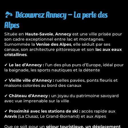
GRENOBLE ALPES ISÈRE (GNB)
COURCHEVEL
🏞
Découvrez Annecy – La perle des
TURIN-CASELLE (TRN)
MÉRIBEL
Alpes
Située en
Haute-Savoie
,
Annecy
est une ville prisée pour
CHAMBÉRY SAVOIE (CMF)
VAL-THORENS
son cadre exceptionnel entre lac et montagnes.
Surnommée la
Venise des Alpes
, elle séduit par ses
canaux, son architecture pittoresque et son
lac aux eaux
LA PLAGNE
cristallines
.
✔
Le lac d’Annecy :
l’un des plus purs d’Europe, idéal pour
PRALOGNAN-LA-VANOISE
la baignade, les sports nautiques et la détente
✔
Vieille ville d’Annecy :
ruelles pavées, ponts fleuris et
PEISEY-VALLANDRY
maisons colorées au bord des canaux
✔
Château d’Annecy :
un joyau du patrimoine savoyard
SAINTE-FOY TARENTAISE
avec vue imprenable sur la ville
✔
Proximité avec les stations de ski :
accès rapide aux
Aravis
(La Clusaz, Le Grand-Bornand) et aux Alpes
Que ce soit pour un
séjour touristique, un déplacement