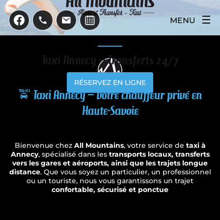
MENU
RETOUR
Taxi Annecy – Transferts 24/7
BOURG SAINT MAURICE
RÉSERVEZ EN LIGNE

T
a
x
i
A
n
n
e
c
y
–
V
o
t
r
e
c
h
a
u
f
f
e
u
r
p
r
i
v
é
e
n
ANNECY
H
a
u
t
e
-
S
a
v
o
i
e
VAL D’ISÈRE
Bienvenue chez
All Mountains
, votre service de
taxi à
LES ARCS
RETOUR
Annecy
, spécialisé dans les
transports locaux, transferts
vers les gares et aéroports, ainsi que les trajets longue
distance
. Que vous soyez un particulier, un professionnel
GENÈVE COINTRIN (GVA)
TIGNES
ou un touriste, nous vous garantissons un trajet
confortable, sécurisé et ponctue
LYON SAINT EXUPERY (LSY)
LA ROSIÈRE